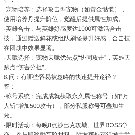
-宠物培养：选择攻击型宠物（如黄金骷髅），
使用培养丹提升阶位，觉醒后提供属性加成。
-英雄合击：与英雄好感度达1000可激活合击
技，通过赠送鲜花或组队刷怪提升好感，合击技
在团战中效果显著。
-天赋选择：宠物天赋优先点“协同攻击”，英雄天
赋点“伤害分担”。
8.问：有哪些容易被忽略的快速提升途径？
答：
-称号系统：完成成就获取永久属性称号（如“万
人斩”增加500攻击），部分私服称号可叠加生
效。
-限时活动：每晚8点沙巴克攻城、世界BOSS争
夺，参与即奖励高阶材料，胜方额外获得城主武