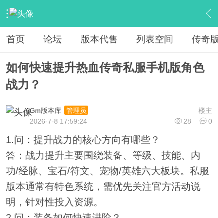
›
教程广告专区
›
广告专区
›
内容
首页
论坛
版本代售
列表空间
传奇
如何快速提升热血传奇私服手机版角色
战力？
Gm版本库
楼主
管理员
2026-7-8 17:59:24
28
0
1.问：提升战力的核心方向有哪些？
答：战力提升主要围绕装备、等级、技能、内
功/经脉、宝石/符文、宠物/英雄六大板块。私服
版本通常有特色系统，需优先关注官方活动说
明，针对性投入资源。
2.问：装备如何快速进阶？