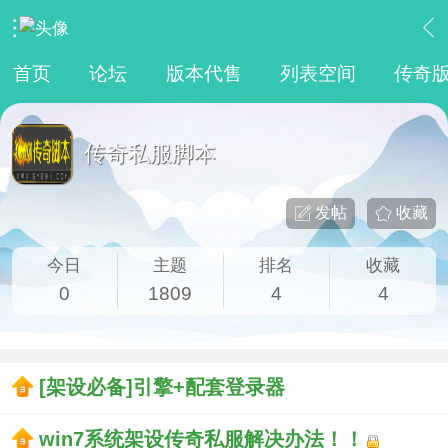
›
传奇私服专区
›
传奇私服脚本
首页
论坛
版本代售
列表空间
传奇
传奇私服脚本
发帖
收藏
今日
主题
排名
收藏
0
1809
4
4
[架设必备]引擎+配套登录器
win7系统架设传奇私服解决办法！！