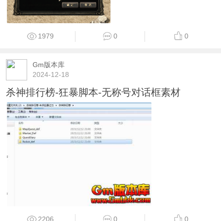
1979
0
0
Gm版本库
2024-12-18
杀神排行榜-狂暴脚本-无称号对话框素材
2206
0
0