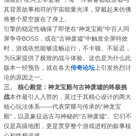
其背景故事相符的宇宙能量光泽，穿戴起来仿佛
将整个星空披在了身上。
引擎的稳定性确保了即使在“神龙宝殿”中百人同
屏争夺BOSS，或在“古神废墟”中触发全屏特效
时，游戏依然能够流畅运行，不卡顿、不延迟，
为玩家提供了极致的战斗体验。这也是为什么此
版本一经预告，就在各大
传奇论坛
上引发热烈讨
论的原因之一。
三、 核心殿堂：神龙宝殿与古神废墟的终极挑
战
本作最引人入胜的，莫过于其精心设计的两大
核心玩法体系——代表荣耀与传承的“神龙宝
殿”，以及象征远古与神秘的“古神废墟”。它们不
仅是高级地图，更是贯穿整个游戏进程的叙事核
心和终极追求。