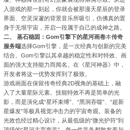
入游戏的那一刻起，你就会被那漫天星辰的登录
界面、空灵深邃的背景音乐所吸引，仿佛真的置
身于无垠宇宙，开启一段属于自己的成神之路。
二、 基石稳固：Gom引擎下的星河画卷
本
传奇
服务端
选择Gom引擎，是一次经典与创新的完美
结合。Gom引擎以其卓越的稳定性和对特效、画
面的强大支持能力而闻名。在《星河神器》中，
开发者将这一优势发挥到了极致。
游戏画面在保留传奇经典2D视角的基础上，融
入了大量星际元素。技能特效不再是简单的光
影，而是演化成“星环束缚”、“黑洞吞噬”、“超新
星爆发”等极具视觉冲击力的宇宙奇观。装备的
光效也经过精心设计，从最低级的“微光护符”到
顶级的“星河主宰套装”，每一件装备都散发着与