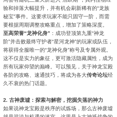
验和掉落大幅提升，并有机会刷新稀有的“龙族
秘宝”事件。这要求玩家不能只固守一阶，而需
要根据周期调整攻略重点，增加了策略深度。
至高荣誉“龙神化身”
：成功登顶第九重“神龙
阶”并击败最终守护者“星河龙神”的玩家或队伍，
将获得全服唯一的“龙神化身”称号及专属外观。
这不仅是实力的象征，更可激活隐藏属性，成为
所有玩家仰望的巅峰。可以预见，关于神龙宝殿
各阶的攻略、速通技巧，将成为各大
传奇论坛
经
久不衰的热门话题。
2. 古神废墟：探索与解密，挖掘失落的神力
如果说神龙宝殿是秩序的试炼场，那么古神废墟
就是混沌与机遇的迷宫。这里是上古神祇战争的