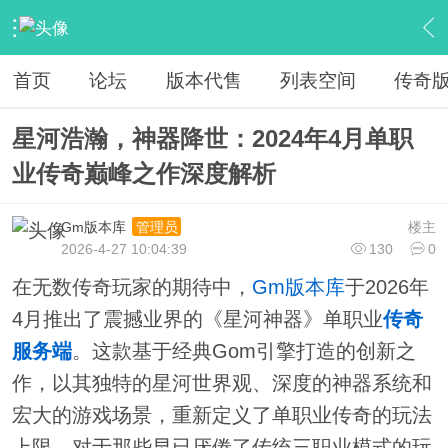
›
教程广告专区
›
视屏教程学习
›
内容
首页
论坛
版本代售
列表空间
传奇
星河浩瀚，神器降世：2024年4月单职
业传奇巅峰之作深度解析
Gm版本库
楼主
管理员
2026-4-27 10:04:39
130
0
在无数传奇玩家的期待中，
Gm版本库
于2026年
4月推出了震撼业界的《星河神器》单职业
传奇
服务端
。这款基于经典Gom引擎打造的创新之
作，以其独特的星河世界观、深度的神器系统和
宏大的游戏场景，重新定义了单职业传奇的玩法
上限。对于那些早已厌倦了传统三职业模式的玩