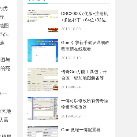
的优
DBC2000汉化版+注册机
行、
+多区补丁（64位+32位的
地图
都有哦）
2018-10-08
玛法
选
Gom引擎新手架设详细教
程高清在线观看
2018-12-10
地图与
大的亮
传奇Gm万能工具包，开
合区一键加地图装备等
2019-08-24
是一
一键可以修改所有传奇怪
物爆率修改器
幽冥地
2019-01-02
队需
Gom微端一键配置器
定楼层