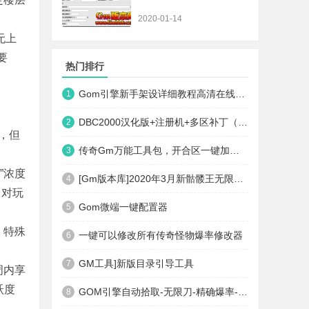
2020-01-14
无上
要
热门排行
Gom引擎新手架设详细教程高清在线观看
1
DBC2000汉化版+注册机+多区补丁（64位+32位的都有哦）
2
，但
传奇Gm万能工具包，开合区一键加地图装备等
3
”浓度
[Gm版本库]2020年3月新骷髅王无限刀神器传奇版本|武器洗练|首杀奖励|Gom引擎
4
，对玩
Gom微端一键配置器
5
、特殊
一键可以修改所有传奇怪物爆率修改器
6
GM工具]新版目录引导工具
7
周内享
跃度
GOM引擎自动拾取-无限刀-精确爆率-自动回收盘古PG插件(免费下载)
8