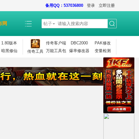
备用QQ：537036800
登录
立即注册
布网
帖子
搜
1.80版本
传奇客户端
DBC2000
PAK修改
暗黑修仙
万能工具包
爆率修改器
变量检测
传奇工具
索