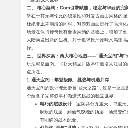
二、 核心架构：Gom引擎赋能，稳定与华丽的完
势在于其无与伦比的稳定性和对复古画面风格的强
杜绝非正常崩溃的同时，对游戏画面进行了高清化
版
场景在保持传奇原有像素风韵的基础上，增加了更
大陆焕发出新的生机。对于追求原汁原味又渴望高
择。
三、 世界探索：两大核心地图——“通天宝阁”与“
玩法就是血肉。《苍天精品》版本中最引人注目的两
点所在。
1. 通天宝阁：攀登极限，挑战与机遇并存
本
通天宝阁的设计理念源自“登天之路”，这是一座
个蕴含了完整叙事和渐进式挑战的独立世界。
精巧的层级设计
：宝阁共分九重天，每重天
府般的底层，到仙气缭绕的顶层，场景变幻
有明确的战术配合。
创新的“灵气”系统
：在宝阁内，玩家会持续