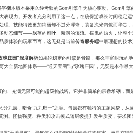
美平衡
本版本采用久经考验的Gom引擎作为核心驱动。Gom引擎
大表现力。开发者充分利用了这一点，在确保游戏长时间稳定运
处理。技能特效更加绚丽却不过分浮夸，装备流光内敛而华贵，
多动态细节——飘落的树叶、潺潺的溪流、摇曳的烛火，让整个
品质体验的玩家而言，这无疑是当前
传奇服务端
中最理想的技术
玫瑰庄园”深度解析
如果说稳定的引擎是骨骼，那么丰富耐玩的
大全新地图体系——“通天宝阁”与“玫瑰庄园”，无疑是本作最
垂直的、充满无限可能的超级挑战塔。它并非简单的层数堆砌，而
又分九层，暗合“九九归一”之境。每层都有独特的主题风貌，从
莫测。怪物强度、种类和攻击模式随层级提升发生质变，要求团
积累“天地灵气”。灵气值不仅影响对怪物造成的伤害，更是在特