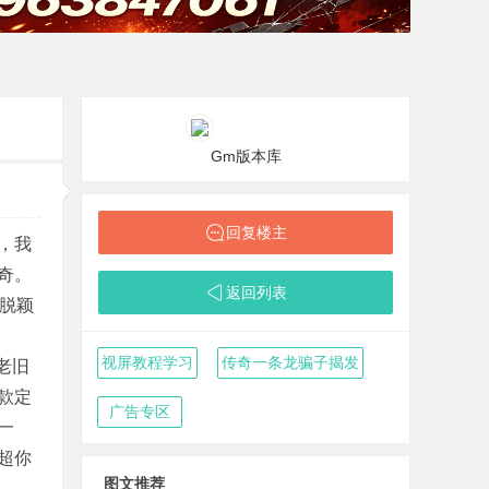
Gm版本库
回复楼主
，我
奇。
返回列表
脱颖
视屏教程学习
传奇一条龙骗子揭发
老旧
款定
广告专区
一
超你
图文推荐