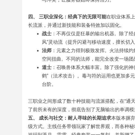
传
四、 三职业深化：经典下的无限可能
在职业体系
长流派，并通过新技能和装备特效加以固化。
战士
：不再仅仅是狂暴的输出机器。除了经典
风”灵动流（提升闪避与移动速度，擅长切
法师
：元素之力得到极致发挥。火法持续灼
空间扭曲。不同的法师，能完全改变一场团
奇
道士
：召唤兽体系大幅丰富。除了强化的神兽
鹤”（法术攻击）。毒与符的运用也更加多元
台阶。
三职业之间形成了数十种技能与流派搭配，在“通天
了前所未有的深度，彻底告别了无脑输出的单调模
五、 成长与社交：耐人寻味的长期追求
本版本摒弃
一
级方式。主线任务带领玩家了解世界观，而各种秘
祖玛到苍月、雷霆，经典套装一一复刻，并新增了具