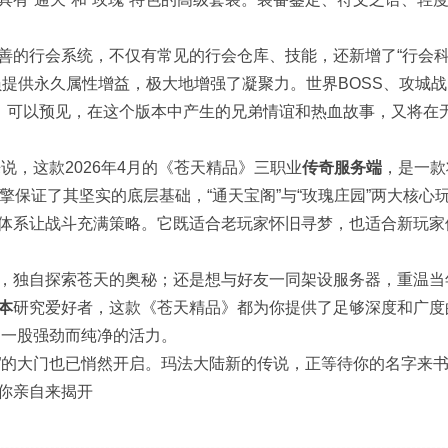
善的行会系统，不仅有常见的行会仓库、技能，还新增了“行会
员提供永久属性增益，极大地增强了凝聚力。世界BOSS、攻城
作。可以预见，在这个版本中产生的兄弟情谊和热血故事，又将在
说，这款2026年4月的《苍天精品》三职业
传奇服务端
，是一款
擎保证了其坚实的底层基础，“通天宝阁”与“玫瑰庄园”两大核心
体系让战斗充满策略。它既适合老玩家怀旧寻梦，也适合新玩家
，独自探索苍天的奥秘；还是想与好友一同架设服务器，重温当
本
研究爱好者，这款《苍天精品》都为你提供了足够深度和广度
了一股强劲而纯净的活力。
园”的大门也已悄然开启。玛法大陆新的传说，正等待你的名字来
你亲自来揭开