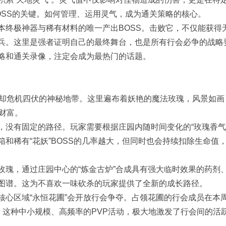
OSS的关键。如何管理、运用灵气，成为通关策略的核心。
本终极神器与稀有材料的唯一产出BOSS。击败它，不仅能获得
兵。这里是强者证明自己的最终舞台，也是所有行会必争的战略
略和通关录像，注定会成为最热门的话题。
却危机四伏的神秘地带。这里遍布着妖艳的魔法玫瑰，风景如画
财富。
，没有固定的路径。玩家需要根据庄园内随时间变化的“玫瑰香气
和稀有“花妖”BOSS的几率越大，但同时也会持续扣除生命值
玫瑰，通过庄园中心的“炼金古炉”合成具有强大临时效果的药剂
图谱。这为不喜欢一味砍杀的玩家提供了全新的成长路径。
核心区域“永恒花圃”会开放行会争夺。占领花圃的行会成员在本
。这种中小规模、高频率的PVP活动，极大地激发了行会间的活