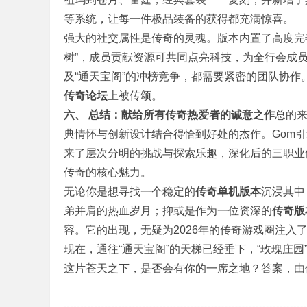
等系统，让每一件极品装备的获得都充满惊喜。
强大的社交属性是传奇的灵魂。版本内置了高度完
树”，成员贡献资源可共同点亮科技，为全行会成
及“通天宝阁”的冲榜竞争，都需要紧密的团队协
传奇论坛
上被传颂。
条
六、 总结：献给所有传奇热爱者的诚意之作
总的来
典情怀与创新设计结合得恰到好处的杰作。Gom引
来了层次分明的挑战与探索乐趣，深化后的三职业
传奇的核心魅力。
无论你是想寻找一个稳定的
传奇单机版本
沉浸其中
弟并肩的热血岁月；抑或是作为一位资深的
传奇版
容。它的出现，无疑为2026年的传奇游戏圈注入
龙
现在，通往“通天宝阁”的天梯已经垂下，“玫瑰庄
这片苍天之下，是否会有你的一席之地？答案，由