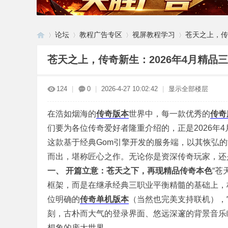
论坛
教程广告专区
视屏教程学习
苍天之上，传奇
苍天之上，传奇新生：2026年4月精品
G
»
›
›
›
124
|
0
|
2026-4-27 10:02:42
|
显示全部楼层
在浩如烟海的
传奇版本
世界中，每一款优秀的
传奇
们要为各位传奇爱好者隆重介绍的，正是2026年4
这款基于经典Gom引擎开发的服务端，以其恢弘
而出，堪称匠心之作。无论你是资深传奇玩家，还
一、 开篇立意：苍天之下，再现精品传奇本色
“苍
M
框架，而是在继承经典三职业平衡精髓的基础上，
位明确的
传奇单机版本
（当然也完美支持联机），
刻，古朴而大气的登录界面、悠远深邃的背景音乐
想象的庞大世界。