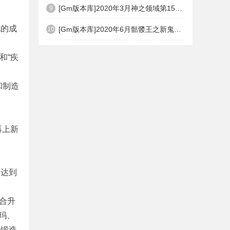
[Gm版本库]2020年3月神之领域第15季度无限轮回篇|唯一称号|开光重鉴|Gom引擎
9
化的成
[Gm版本库]2020年6月骷髅王之新鬼界神器单职业|武器洗练|刀刀切割|Gom引擎
10
和“疾
和制造
再上新
制达到
复合升
玛、
度锻造