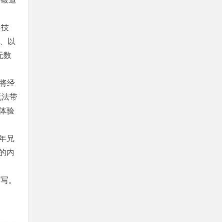
科技
战、以
无数
将经
玩法带
体验
年兄
的内
书写。