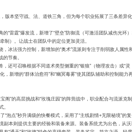
上，版本坚守战、法、道铁三角，但为每个职业拓展了三条差异
的“雷霆”爆发流，新增了“壁垒”防御流（可激活团队减伤光环）
入牵制）。让战士在团队中的定位更加灵活。
烧，冰法强力控制，新增加的“奥术”流派则专注于削弱敌人属性
战的节奏。
，还可召唤根据不同道术类型侧重的“银狼”（物理攻击）或“灵
化，新增的“群体治愈符”和“幽冥毒雾”使其团队辅助和控制能力
宝阁”的高层挑战和“玫瑰庄园”的阵营战中，职业配合与流派克
式。
了“泡点”秒升满级的快餐模式，采用了“主线剧情+无限秘境”的
境副本则提供主要的经验和装备来源。装备系统尤为出色，从沃
有“通天”和“玫瑰”特色的高级套装。装备鉴定、符文之语、轻