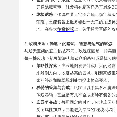
开启隐藏密室、触发稀有精英怪乃至最终B
终极诱惑
：传说在通天宝阁之顶，镇守着版
库
荣耀，更能装备上服务器独一无二的顶级神
地。在各大
传奇论坛
上，关于通天宝阁的攻
2. 玫瑰庄园：静谧下的暗流，智慧与运气的试炼
与通天宝阁的直白挑战不同，玫瑰庄园是一片美丽
每一株玫瑰下都可能潜伏着致命的杀机或是惊人的
策略性探索
：庄园地图被设计成巨大的迷宫
_
来辨别方向，浓度越高的区域，刷新高级宝箱
家的补给和路线规划能力提出极高要求。
独特的采集与合成
：玩家可以采集各种魔法
传送卷轴，甚至是有几率合成出稀有装备的
庄园争夺战
：每周固定的时间，玫瑰庄园的
受全属性加成，并能进入专属的“秘境花园”
与冲突，让服务器始终保持活力。