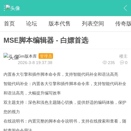
›
传奇私服专区
›
传奇私服工具
›
内容
首页
论坛
版本代售
列表空间
传奇
MSE脚本编辑器 - 白嫖首选
Gm版本库
楼主
管理员
2026-3-8 19:37:38
235
0
内置各大引擎和插件脚本命令库，支持智能代码补全和语法高亮
智能代码补全：内置各大引擎和插件脚本命令库，支持智能代码补全
和语法高亮，大幅提升编写效率
双主题支持：深色和浅色主题随心切换，提供舒适的编码体验，保护
您的视力
在线说明书：内置完整的脚本命令说明书，支持在线搜索和查看，随
时查阅命令用法