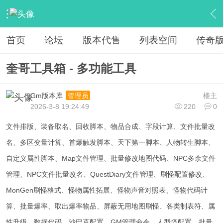
›
传奇私服专区
›
传奇私服工具
›
内容
首页
论坛
版本代售
列表空间
传奇
奎哥工具箱 - 多功能工具
Gm版本库
楼主
管理员
2026-3-8 19:24:49
220
0
文件排版、装备取名、回收脚本、物品合成、字段计算、文件批量改
名、多区变量计算、首爆触发脚本、天下第一脚本、人物转生脚本、
自定义属性脚本、Map文件管理、批量修改地图代码、NPC多余文件
管理、NPC文件批量改名、QuestDiary文件管理、刷怪配置修改、
MonGen刷怪格式、怪物属性拓展、怪物声音对照表、怪物代码计
算、批量爆率、取出爆率物品、屏蔽无用地图刷怪、各类制表符、属
性升级、数据代码、沙巴克配置、GM管理命令、人型怪配置、批量