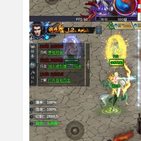
库
_
传