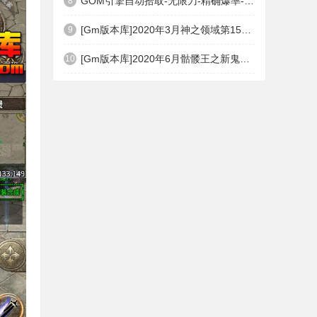
GOM引擎自动拾取-无限刀-精确爆率-自动回收盘古PG插件(免费下载)
8
[Gm版本库]2020年3月神之领域第15季度无限轮回篇|唯一称号|开光重鉴|Gom引擎
9
[Gm版本库]2020年6月骷髅王之新鬼界神器单职业|武器洗练|刀刀切割|Gom引擎
10