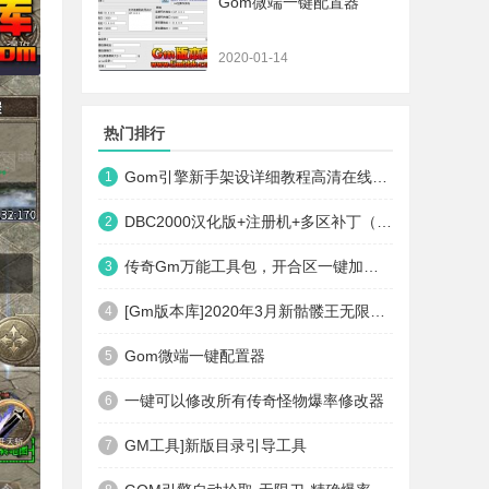
Gom微端一键配置器
2020-01-14
热门排行
Gom引擎新手架设详细教程高清在线观看
1
DBC2000汉化版+注册机+多区补丁（64位+32位的都有哦）
2
传奇Gm万能工具包，开合区一键加地图装备等
3
[Gm版本库]2020年3月新骷髅王无限刀神器传奇版本|武器洗练|首杀奖励|Gom引擎
4
Gom微端一键配置器
5
一键可以修改所有传奇怪物爆率修改器
6
GM工具]新版目录引导工具
7