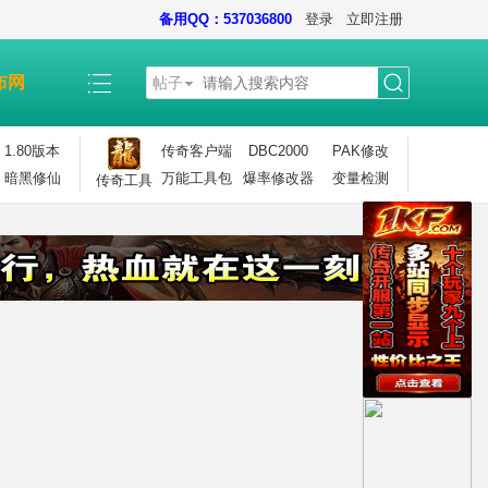
备用QQ：537036800
登录
立即注册
布网
帖子
搜
1.80版本
传奇客户端
DBC2000
PAK修改
暗黑修仙
万能工具包
爆率修改器
变量检测
传奇工具
索