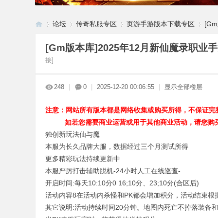
论坛
传奇私服专区
页游手游版本下载专区
[G
[Gm版本库]2025年12月新仙魔录职业
接]
G
»
›
›
›
248
|
0
|
2025-12-20 00:06:55
|
显示全部楼层
注意：网站所有版本都是网络收集或购买所得，不保证完
如若您需要商业运营或用于其他商业活动，请您购买
独创新玩法仙与魔
本服为长久品牌大服，数据经过三个月测试所得
更多精彩玩法持续更新中
M
本服严厉打击辅助脱机-24小时人工在线巡查-
开启时间:每天10:10分0 16;10分、23;10分(合区后)
活动内容8在活动内杀怪和PK都会增加积分，活动结束根
其它说明:活动持续时间20分钟。地图内死亡不掉落装备