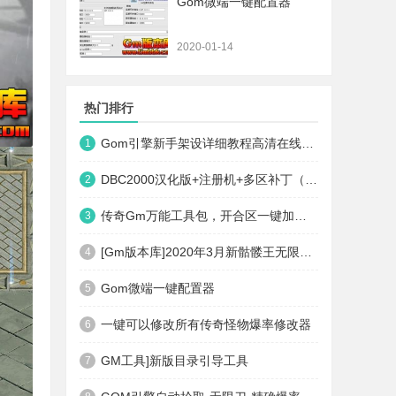
Gom微端一键配置器
2020-01-14
热门排行
Gom引擎新手架设详细教程高清在线观看
1
DBC2000汉化版+注册机+多区补丁（64位+32位的都有哦）
2
传奇Gm万能工具包，开合区一键加地图装备等
3
[Gm版本库]2020年3月新骷髅王无限刀神器传奇版本|武器洗练|首杀奖励|Gom引擎
4
Gom微端一键配置器
5
一键可以修改所有传奇怪物爆率修改器
6
GM工具]新版目录引导工具
7