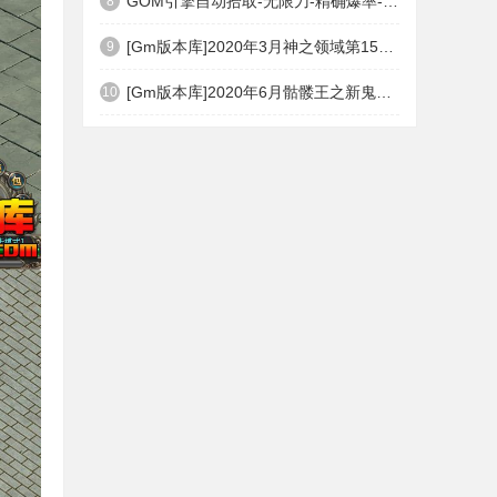
GOM引擎自动拾取-无限刀-精确爆率-自动回收盘古PG插件(免费下载)
8
[Gm版本库]2020年3月神之领域第15季度无限轮回篇|唯一称号|开光重鉴|Gom引擎
9
[Gm版本库]2020年6月骷髅王之新鬼界神器单职业|武器洗练|刀刀切割|Gom引擎
10