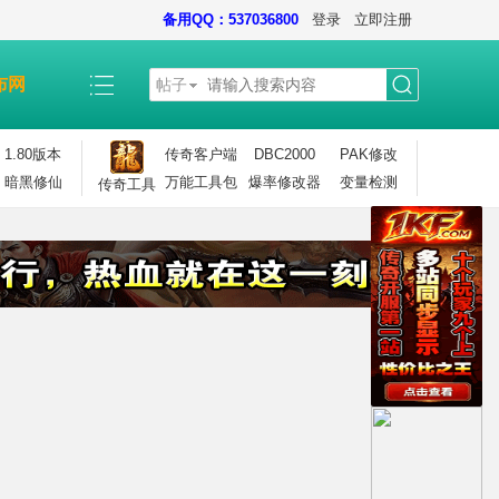
备用QQ：537036800
登录
立即注册
布网
帖子
搜
1.80版本
传奇客户端
DBC2000
PAK修改
暗黑修仙
万能工具包
爆率修改器
变量检测
传奇工具
索