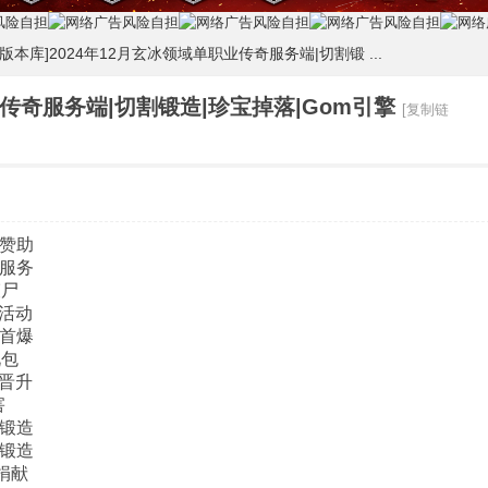
m版本库]2024年12月玄冰领域单职业传奇服务端|切割锻 ...
业传奇服务端|切割锻造|珍宝掉落|Gom引擎
[复制链
冰赞助
现服务
鞭尸
量活动
量首爆
礼包
号晋升
害
装锻造
割锻造
捐献