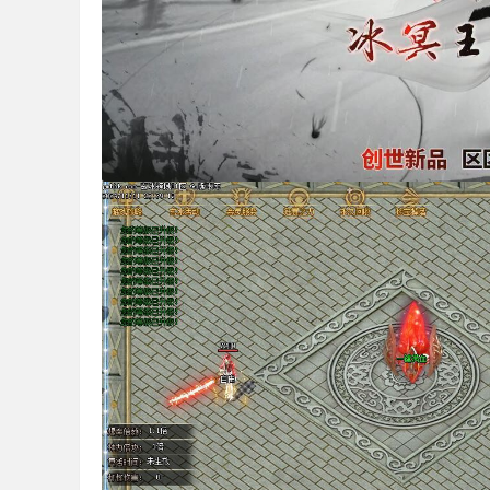
库
_
传