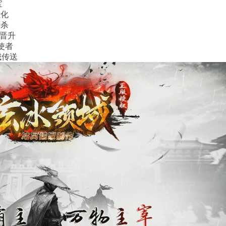
宝
强化
斩杀
速晋升
使者
城传送