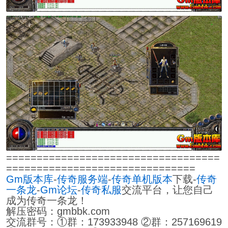
===================================
===============================
Gm版本库
-
传奇服务端
-
传奇单机版本
下载-
传奇
一条龙
-
Gm论坛
-
传奇私服
交流平台，让您自己
成为传奇一条龙！
解压密码：gmbbk.com
交流群号：①群：173933948 ②群：257169619