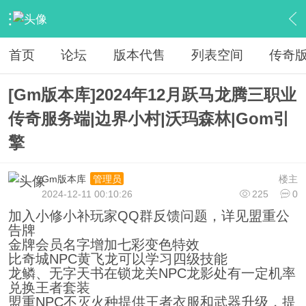
›
传奇私服专区
›
传奇商业版本免费下载
›
内容
首页
论坛
版本代售
列表空间
传奇
[Gm版本库]2024年12月跃马龙腾三职业
传奇服务端|边界小村|沃玛森林|Gom引
擎
Gm版本库
楼主
管理员
2024-12-11 00:10:26
225
0
加入小修小补玩家QQ群反馈问题，详见盟重公
告牌
金牌会员名字增加七彩变色特效
比奇城NPC黄飞龙可以学习四级技能
龙鳞、无字天书在锁龙关NPC龙影处有一定机率
兑换王者套装
盟重NPC不灭火种提供王者衣服和武器升级，提