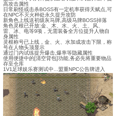
高攻击属性
日常刷怪或击杀BOSS有一定机率获得天赋点,可
在NPC不灭火种处永久提升攻防
新角色上线送初级灰马牌,高级马牌BOSS掉落
角色灵根已开放:金、木、水、火、土、风、
雷、冰、电等9项，无需装备全方位提升人物自
身属性
灵根称号已上线，金、火、水加成攻击下限，称
号在人物头顶显示
通过门内试练提升爆击,爆率等隐藏属性
使用便捷中的[清空背包]功能,务必先将重要物品
存至仓库
1V1足球娱乐赛测试中...盟重NPC公告牌进入