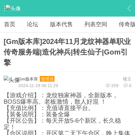
›
传奇私服专区
›
传奇商业版本免费下载
›
内容
首页
论坛
版本代售
列表空间
传奇
[Gm版本库]2024年11月龙纹神器单职业
传奇服务端|造化神兵|转生仙子|Gom引
擎
Gm版本库
楼主
管理员
2024-11-29 00:11:29
259
0
【游戏介绍】：龙纹独家神器，全新版本，
BOSS爆率高。老板激情，散人好混 ！
【充值比例】：充值请直接平台。
【装备说明】：装备全爆
【开区公告】：每天开放5-6个新区，长久稳
定！
【合区说明】：开区第二天下午合区，晚上集体