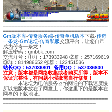
===================================
===============================
Gm版本库
-
传奇服务端
-
传奇单机版本
下载-
传奇
一条龙
-
Gm论坛
-
传奇私服
交流平台，让您自己
成为传奇一条龙！
解压密码：gmbbk.com
交流群号：①群：173933948 ②群：257169619
③群：814988652 ④群：122451536
站长QQ：537036801 备用QQ： 537036800
注意：版本都是网络收集或者购买所得，版本不
保证完整性，有问题小瑕疵需自行修复！
本论坛为电信服务器怕网通的下载速度慢
所以把版本放在了网盘上，你这里下的是版本在
网盘的下载地址。
===================================
===============================