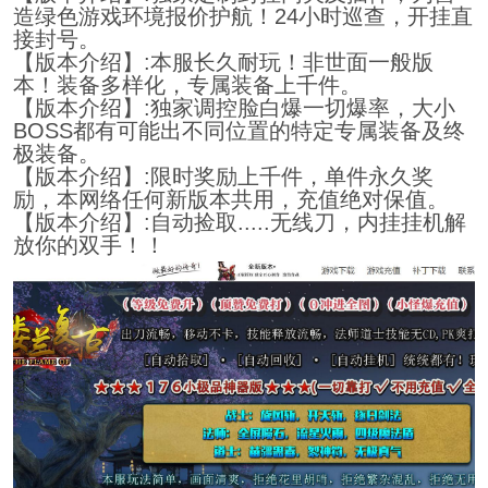
造绿色游戏环境报价护航！24小时巡查，开挂直
接封号。
【版本介绍】:本服长久耐玩！非世面一般版
本！装备多样化，专属装备上千件。
【版本介绍】:独家调控脸白爆一切爆率，大小
BOSS都有可能出不同位置的特定专属装备及终
极装备。
【版本介绍】:限时奖励上千件，单件永久奖
励，本网络任何新版本共用，充值绝对保值。
【版本介绍】:自动捡取.....无线刀，内挂挂机解
放你的双手！！