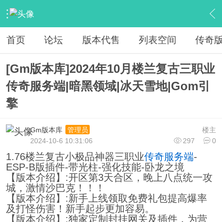
›
传奇私服专区
›
传奇商业版本免费下载
›
内容
首页
论坛
版本代售
列表空间
传奇
[Gm版本库]2024年10月楼兰复古三职业
传奇服务端|暗黑领域|冰天雪地|Gom引
擎
Gm版本库
楼主
管理员
2024-10-6 10:31:06
297
0
1.76楼兰复古小极品神器三职业
传奇服务端
-
ESP-B版插件-带光柱-强化技能-卧龙之境
【版本介绍】:开区第3天合区，晚上八点统一攻
城，激情沙巴克！！！
【版本介绍】:新手上线领取免费礼包提高爆率
及打怪伤害！新手起步更加容易。
【版本介绍】:独家定制封挂网关及插件，为营