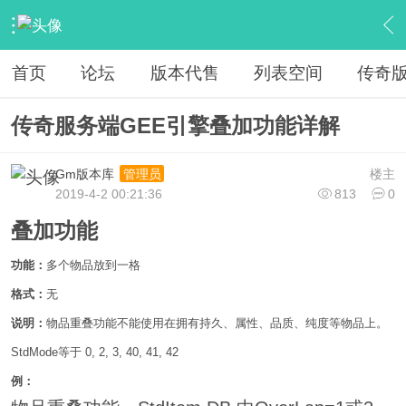
›
教程广告专区
›
视屏教程学习
›
内容
首页
论坛
版本代售
列表空间
传奇
传奇服务端GEE引擎叠加功能详解
Gm版本库
楼主
管理员
2019-4-2 00:21:36
813
0
叠加功能
功能：
多个物品放到一格
格式：
无
说明：
物品重叠功能不能使用在拥有持久、属性、品质、纯度等物品上。
StdMode等于 0, 2, 3, 40, 41, 42
例：