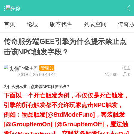
›
教程广告专区
›
视屏教程学习
›
内容
首页
论坛
版本代售
列表空间
传奇
传奇服务端GEE引擎为什么提示禁止点
击该NPC触发字段？
Gm版本库
楼主
管理员
2019-3-25 00:43:44
890
0
为什么提示禁止点击该NPC触发字段？
下面以一个死亡触发为例，不仅仅是死亡触发，
引擎的所有触发都不允许玩家点击NPC触发，
例如：物品触发[@StdModeFunc]，套装触发
[@GroupItemOn] [@GroupItemOff]，魔法触
发[@MagTagFunc]，穿脱装备触发[@TakeOn]