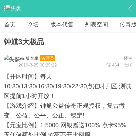
›
教程广告专区
›
广告专区
›
内容
首页
论坛
版本代售
列表空间
传奇
钟馗3大极品
Gm版本库
楼主
管理员
2019-3-25 00:29:22
464
0
【开区时间】每天
10:30/13:30/16:30/19:30/22:30点准时开区,测试
区提前1小时开放！
【游戏介绍】钟馗公益传奇正规授权，复古微
变、公益、公平、公正、稳定!
【元宝比例】1:5000 网银赠送100% 点卡95%.
无任何额外比例.穷死不开比例服