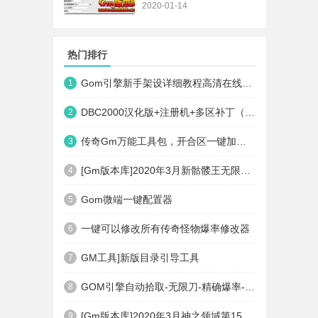
2020-01-14
热门排行
Gom引擎新手架设详细教程高清在线观看
1
DBC2000汉化版+注册机+多区补丁（64位+32位的都有哦）
2
传奇Gm万能工具包，开合区一键加地图装备等
3
[Gm版本库]2020年3月新骷髅王无限刀神器传奇版本|武器洗练|首杀奖励|Gom引擎
4
Gom微端一键配置器
5
一键可以修改所有传奇怪物爆率修改器
6
GM工具]新版目录引导工具
7
GOM引擎自动拾取-无限刀-精确爆率-自动回收盘古PG插件(免费下载)
8
[Gm版本库]2020年3月神之领域第15季度无限轮回篇|唯一称号|开光重鉴|Gom引擎
9