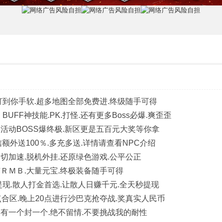
统.打到你手软.超多地图全部免费进.终级随手可得
FF神技能.PK.打怪.还有更多Boss必爆.爽歪歪
活动BOSS爆终极.新区更是五百元大奖等你拿
额外送100％.多充多送.详情请查看NPC介绍
切加速.脱机外挂.还原绿色游戏.公平公正
ＲＭＢ.大量元宝.终极装备随手可得
提现.散人打金首选.让散人日赚千元.全天秒提现
合区.晚上20点进行沙巴克抢夺战.奖真实人民币
有一个封一个.绝不留情.不要挑战我的耐性