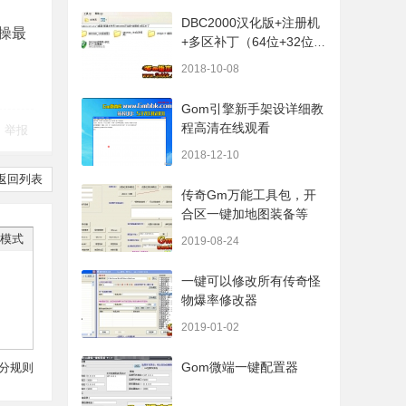
DBC2000汉化版+注册机
操最
+多区补丁（64位+32位的
都有哦）
2018-10-08
Gom引擎新手架设详细教
程高清在线观看
举报
2018-12-10
返回列表
传奇Gm万能工具包，开
合区一键加地图装备等
模式
2019-08-24
一键可以修改所有传奇怪
物爆率修改器
2019-01-02
Gom微端一键配置器
分规则