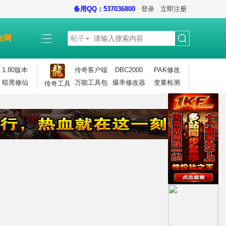
备用QQ：537036800
登录
立即注册
布网
帖子
搜
1.80版本
传奇客户端
DBC2000
PAK修改
暗黑修仙
万能工具包
爆率修改器
变量检测
传奇工具
索