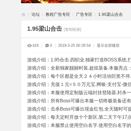
论坛
教程广告专区
广告专区
1.95梁山合击
1.95梁山合击
[复制链接]
G
»
›
›
›
424
|
0
|
2019-3-25 00:28:54
|
显示全部楼层
游戏介绍：1.95合击.四职业.独家打造BOSS系
游戏介绍：全新独家靓丽时装.超炫装备.本服亮点：BU
游戏介绍：每个区都是全天２４小时活动巨奖不停.
游戏介绍：充值１元=５０万元宝.网银-支付宝-微信
游戏介绍：本服使用定制版云端封挂登陆器.封杀一
M
游戏介绍：所有Boss可爆出本服一切终极装备还有
游戏介绍：击杀Boss可爆出现金红包.全天随时可
游戏介绍：每天定时开放十个新区.第二天下午17点
游戏介绍：本服禁止使用空白名字.使用空白名字的