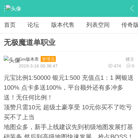
›
教程广告专区
›
广告专区
›
内容
首页
论坛
版本代售
列表空间
传奇
无极魔道单职业
Gm版本库
楼主
管理员
2019-3-16 00:38:47
474
0
元宝比例1:50000 银元1:500 充值点1：1 网银送
100% 点卡多送100%，平台额外还有多冲多
送！无任何比例！
顶赞只需10元 超级土豪享受 10元你买不了吃亏
买不了上当
地图众多，新手上线建议先到初级地图发展打基
础装备,然后到高级地图快速发展，抢占BOSS！