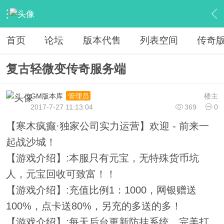
›
教程广告专区
›
广告专区
›
内容
首页
论坛
版本代售
列表空间
传奇
复古轻微变传奇服务端
GM版本库
楼主
管理员
2017-7-27 11:13:04
369
0
【寒木疯癫·独家公司实力运营】欢迎 - 前来一
起战沙城！
【游戏介绍】:本服只有元宝，无特殊货币坑
人，元宝回收可致富！！
【游戏介绍】:充值比例1：1000，网银赠送
100%，点卡送80%，另充的多送的多！
【游戏介绍】:每天后台更新防挂系统，完美打