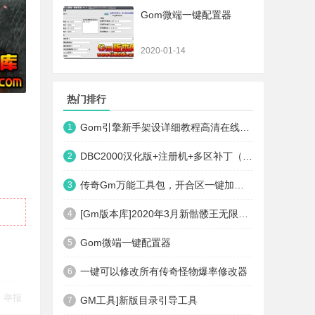
Gom微端一键配置器
2020-01-14
热门排行
Gom引擎新手架设详细教程高清在线观看
1
DBC2000汉化版+注册机+多区补丁（64位+32位的都有哦）
2
传奇Gm万能工具包，开合区一键加地图装备等
3
[Gm版本库]2020年3月新骷髅王无限刀神器传奇版本|武器洗练|首杀奖励|Gom引擎
4
Gom微端一键配置器
5
一键可以修改所有传奇怪物爆率修改器
6
举报
GM工具]新版目录引导工具
7