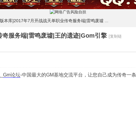
m版本库]2017年7月开战战天单职业传奇服务端|雷鸣废墟 ...
传奇服务端|雷鸣废墟|王的遗迹|Gom引擎
[复制链
龙
_
Gm论坛
-中国最大的GM基地交流平台，让您自己成为传奇一