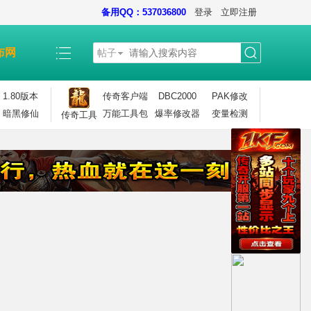
备用QQ：537036800
登录
立即注册
布网
帖子
搜
1.80版本
传奇客户端
DBC2000
PAK修改
暗黑修仙
万能工具包
爆率修改器
变量检测
传奇工具
索