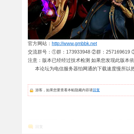
库
官方网站：
http://www.gmbbk.net
交流群号：①群：173933948 ②群：257169619 ③
注意：版本已经经过技术检测 如果您发现此版本依旧残
本论坛为电信服务器怕网通的下载速度慢所以把
_
游客，如果您要查看本帖隐藏内容请
回复
回复