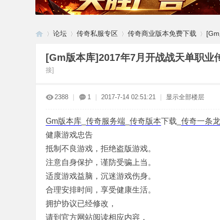
论坛
传奇私服专区
传奇商业版本免费下载
[G
[Gm版本库]2017年7月开战战天单职业
接]
G
»
›
›
›
2388
|
1
|
2017-7-14 02:51:21
|
显示全部楼层
Gm版本库
_
传奇服务端
_
传奇版本
下载_
传奇一条
健康游戏忠告
抵制不良游戏，拒绝盗版游戏。
注意自身保护，谨防受骗上当。
M
适度游戏益脑，沉迷游戏伤身。
合理安排时间，享受健康生活。
拥护协议已经修改，
请到官方网站阅读相应内容，