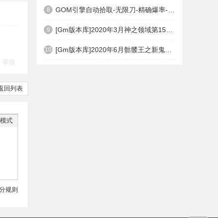
GOM引擎自动拾取-无限刀-精确爆率-自动回收盘古PG插件(免费下载)
8
[Gm版本库]2020年3月神之领域第15季度无限轮回篇|唯一称号|开光重鉴|Gom引擎
9
[Gm版本库]2020年6月骷髅王之新鬼界神器单职业|武器洗练|刀刀切割|Gom引擎
10
举报
返回列表
模式
分规则