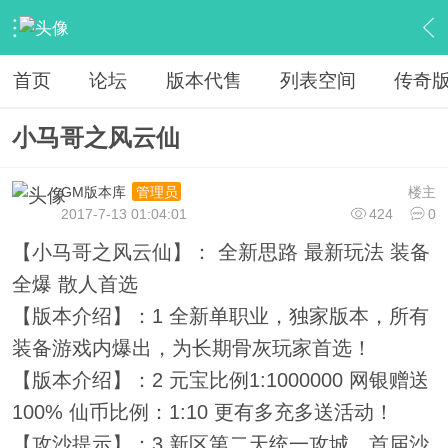
›
教程广告专区
›
广告专区
›
内容
首页
论坛
版本代售
列表空间
传奇
小马哥之风云仙
GM版本库
楼主
管理员
2017-7-13 01:04:01
424
0
【小马哥之风云仙】： 全新思路 最新玩法 装备
全爆 散人首选
【版本介绍】：1 全新单职业，独家版本，所有
装备游戏内爆出，为长期骨灰玩家首选！
【版本介绍】：2 元宝比例1:1000000 网银赠送
100% 仙币比例：1:10 更有多充多送活动！
【攻沙提示】：3 新区第二天统一攻城，首届沙