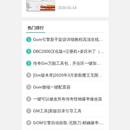
2020-01-14
热门排行
Gom引擎新手架设详细教程高清在线观看
1
DBC2000汉化版+注册机+多区补丁（64位+32位的都有哦）
2
传奇Gm万能工具包，开合区一键加地图装备等
3
[Gm版本库]2020年3月新骷髅王无限刀神器传奇版本|武器洗练|首杀奖励|Gom引擎
4
Gom微端一键配置器
5
一键可以修改所有传奇怪物爆率修改器
6
GM工具]新版目录引导工具
7
GOM引擎自动拾取-无限刀-精确爆率-自动回收盘古PG插件(免费下载)
8