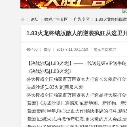
论坛
教程广告专区
广告专区
1.83火龙终结
1.83火龙终结版散人的逆袭疯狂从这里
G
»
›
›
›
486
|
0
|
2017-7-11 00:17:50
|
显示全部楼层
【决战沙场[1.83火龙]】——上线送超级VIP送
《决战沙场[1.83火龙]》
盛大授权全国独家百万巨资实力打造长久稳定打金
决战沙场[1.83火龙]新服来袭
盛大授权全国独家百万巨资实力打造品牌大服打金
M
[最新]《决战沙场》震撼来临,新地图、新怪物、新
[最新]历时半年,呕心沥血大作!畅快淋漓的打斗,精
[最新]正统火龙,再掀传奇狂潮.更火爆的万人会战,
[最新]为了维护游戏平衡,我们坚决打击使用各种辅