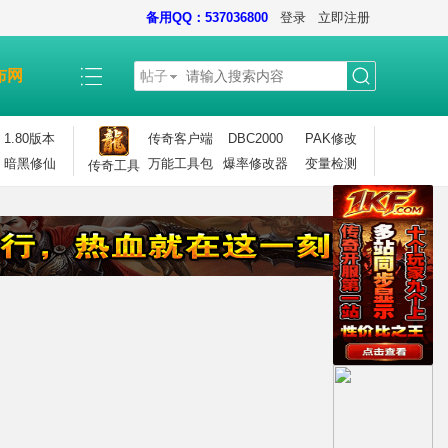
备用QQ：537036800
登录
立即注册
布网
帖子
搜
1.80版本
传奇客户端
DBC2000
PAK修改
暗黑修仙
万能工具包
爆率修改器
变量检测
传奇工具
索