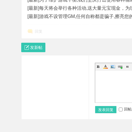
[最新]每天将会举行各种活动,送大量元宝现金，为
[最新]游戏不设管理GM,任何自称都是骗子,擦亮您
版
回复
发新帖
本
回帖
发表回复